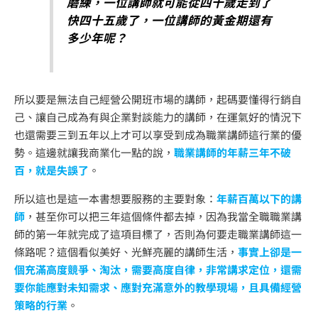
磨練，一位講師就可能從四十歲走到了
快四十五歲了，一位講師的黃金期還有
多少年呢？
所以要是無法自己經營公開班市場的講師，起碼要懂得行銷自
己、讓自己成為有與企業對談能力的講師，在運氣好的情況下
也還需要三到五年以上才可以享受到成為職業講師這行業的優
勢。這邊就讓我商業化一點的說，
職業講師的年薪三年不破
百，就是失誤了
。
所以這也是這一本書想要服務的主要對象：
年薪百萬以下的講
師
，甚至你可以把三年這個條件都去掉，因為我當全職職業講
師的第一年就完成了這項目標了，否則為何要走職業講師這一
條路呢？這個看似美好、光鮮亮麗的講師生活，
事實上卻是一
個充滿高度競爭、淘汰，需要高度自律，非常講求定位，還需
要你能應對未知需求、應對充滿意外的教學現場，且具備經營
策略的行業
。