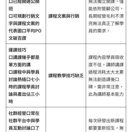
口已經開過公開
無法獨立開課，僅
班
能依附管顧公司，
口可規劃行銷文
課程文案與行銷
長期經營毛利不漂
字與課程文案的
亮無法真正了解學
代表圖
口平均PO
員的需求，
文破百讚
運課技巧
口講課幾乎都是
課程內容學員吸收
單方面的講
度不佳，講師講課
口課程中與學員
過程消耗太大太累
課程教學技巧缺乏
討論熱絡
口七小
無法創造課後口
時的課程學員討
碑，需非常注意，
論與產出佔三小
此為講師基本能力
時
社群經營
口常在
社群平台中與學
每次研發出新課程
員互動討論
口了
都要重新招生，無