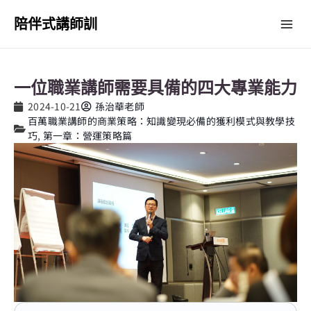
跳
Mai
陪伴式講師訓
至
主
Me
要
內
一位職業講師需要具備的四大專業能力
容
2024-10-21
孫治華老師
百萬職業講師的商業策略：知識變現必備的獲利模式與教學技
巧
,
第一章：營運策略篇