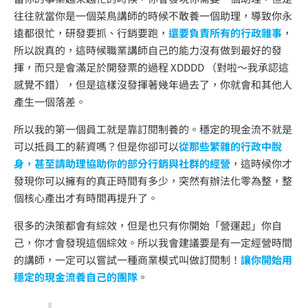
往往就當你是一個菜鳥講師的時候不敢養一個助理，導致你永
遠都很忙，研發要抓、行銷要跑，
還要負責所有的行政雜事
，
所以說真的，這時候職業講師自己的能力沒有做到最好的發
揮，而只是會滿足於開發票的過程 XDDDD （對啦～我承認這
感覺不錯），但是這樣沒發揮著幾年過去了，你就會和其他人
產生一個落差。
所以我的第一個員工就是靠訂閱制養的。穩定的現金流不就是
可以抵員工的薪資嗎？但是你卻可以
從那些繁雜的行政中脫
身，甚至請助理協助你的部分行銷與社群的經營
，這時候你才
發現你可以擁有的真正時間有多少，突然有辦法化零為整，整
個核心產出才有時間再提升了。
很多的決策都會有綜效，但是也只有你開始「營運起」你自
己，你才會發現這個綜效。所以我會建議要是有一定經營時間
的講師，一定可以嘗試一種商業模式叫做訂閱制！
讓你開始用
穩定的現金流養自己的團隊
。