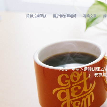
跳
至
主
陪伴式講師訓
關於孫治華老師
專業文章
講
要
內
容
完成一年期的講師訓練之後
養專業