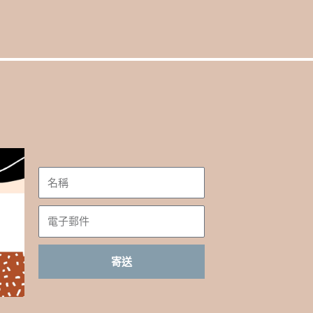
名
稱
電
子
郵
寄送
件