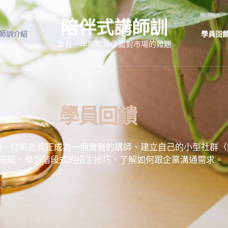
陪伴式講師訓
師訓介紹
學員回
全台一年期陪伴你面對市場的難題
學員回饋
，你將能真正成為一個實戰的講師、建立自己的小型社群（
底蘊、學到階段式的招生技巧、了解如何跟企業溝通需求。