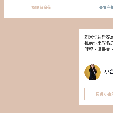
認識 賴庭荷
查看完
如果你對於發
推薦你來報名
課程、讀書會、
小
認識 小