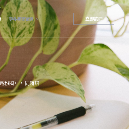
立即詢問
饋
更多學習資源
鐵粉圈）。 同時培