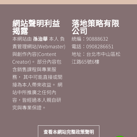
網站聲明利益
落地策略有限
揭露
公司
本網站由
孫治華
本人 負
統編：90888632
責管理網站(Webmaster)
電話：0908286651
與創作內容(Content
地址：台北市中山區松
Creator)。 部分內容包
江路65號6樓
含銷售課程與專業服
務， 其中可能直接或間
接為本人帶來收益。 網
站中所推廣之任何內
容，皆經過本人親自研
究與專業保證。
查看本網站完整政策聲明