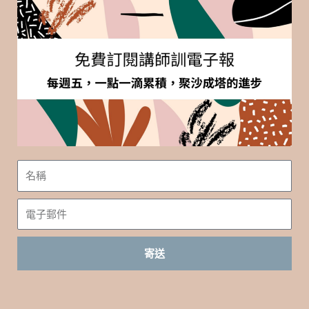
名
稱
電
子
郵
寄送
件