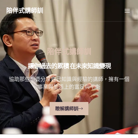
跳
Mai
陪伴式講師訓
至
主
Me
要
內
容
陪伴式講師訓
讓你過去的累積 在未來知識變現
協助那些想要分享自己知識與經驗的講師，擁有一個
事業與生活上的富足與平衡
瞭解講師訓