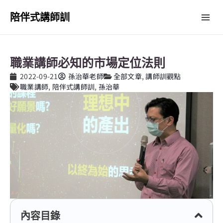
跳
Mai
陪伴式講師訓
至
主
Me
要
內
職業講師必知的市場定位法則
容
2022-09-21
孫治華老師
全部文章
,
講師訓觀點
職業講師
,
陪伴式講師訓
,
孫治華
內容目錄