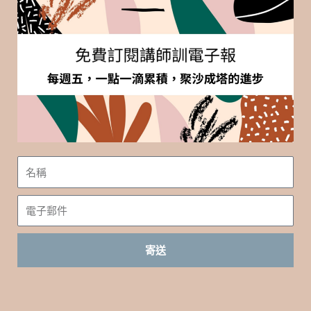
名
稱
電
子
郵
寄送
件