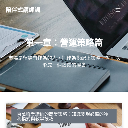
跳
Mai
陪伴式講師訓
至
主
Me
要
內
容
第一章：營運策略篇
市場是留給有作為的人，把作為搭配上策略，就可以
形成一個躍遷的機會
百萬職業講師的商業策略：知識變現必備的獲
利模式與教學技巧