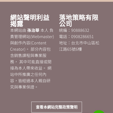
網站聲明利益
落地策略有限
揭露
公司
本網站由
孫治華
本人 負
統編：90888632
責管理網站(Webmaster)
電話：0908286651
與創作內容(Content
地址：台北市中山區松
Creator)。 部分內容包
江路65號6樓
含銷售課程與專業服
務， 其中可能直接或間
接為本人帶來收益。 網
站中所推廣之任何內
容，皆經過本人親自研
究與專業保證。
查看本網站完整政策聲明