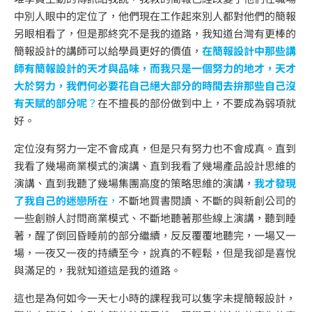
中別人眼中的定位了，他們現在工作起來別人都對他們的簡報
另眼相看了，但是那終究不是我的道路，我知道台灣有更棒的
簡報設計的講師可以給學員更好的價值，
在簡報設計中那些講
師有簡報設計的天才與品味，而我只是一個努力的地才，天才
大於努力，我們何必要花自己絕大部分的時間去拚那些自己沒
有天賦的部分呢
？
在不擅長的部份做到中上，不要成為弱項就
好。
定位沒有努力一定不會成真，但是只有努力也不會成真。直到
我看了幾場商業模式的演講、直到我看了幾場產品設計思維的
演講、直到我聽了幾場集團高度的策略思維的演講，
我才發現
了我自己的迷戀所在
，
不斷地買書閱讀、不斷的與新創公司的
一些創辦人討問商業模式、不斷地聽著那些線上演講，聽到睡
著，醒了倒回昏睡前的部分繼續，反反覆覆地聽完，一場又一
場，一夜又一夜的持續至今，說真的不輕鬆，但是我卻是喜悅
與滿足的，我就知道這是我的道路。
這也是為何如今一天七小時的課程我可以隻字未提簡報設計，