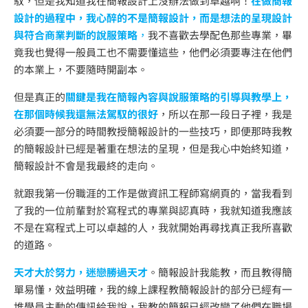
馭，但是我知道我在簡報設計上沒辦法做到卓越啊！
在做簡報
設計的過程中，我心醉的不是簡報設計，而是想法的呈現設計
與符合商業判斷的說服策略
，
我不喜歡去學配色那些專業，畢
竟我也覺得一般員工也不需要懂這些，他們必須要專注在他們
的本業上，不要隨時開副本。
但是真正的
關鍵是我在簡報內容與說服策略的引導與教學上，
在那個時候我還無法駕馭的很好
，所以在那一段日子裡，我是
必須要一部分的時間教授簡報設計的一些技巧，即便那時我教
的簡報設計已經是著重在想法的呈現，但是我心中始終知道，
簡報設計不會是我最終的走向。
就跟我第一份職涯的工作是做資訊工程師寫網頁的，當我看到
了我的一位前輩對於寫程式的專業與認真時，我就知道我應該
不是在寫程式上可以卓越的人，我就開始再尋找真正我所喜歡
的道路。
天才大於努力，迷戀勝過天才
。簡報設計我能教，而且教得簡
單易懂，效益明確，我的線上課程教簡報設計的部分已經有一
堆學員主動的傳訊給我說，我教的簡報已經改變了他們在職場