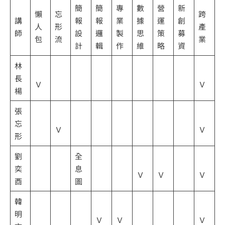
簡
簡
專
數
營
新
懶
忘
跨
講
報
報
業
據
運
創
人
形
產
師
設
邏
製
思
策
募
包
流
業
計
輯
作
維
略
資
林
長
Ｖ
Ｖ
楊
張
忘
Ｖ
Ｖ
形
劉
全
奕
息
Ｖ
Ｖ
Ｖ
酉
圖
韓
明
Ｖ
Ｖ
Ｖ