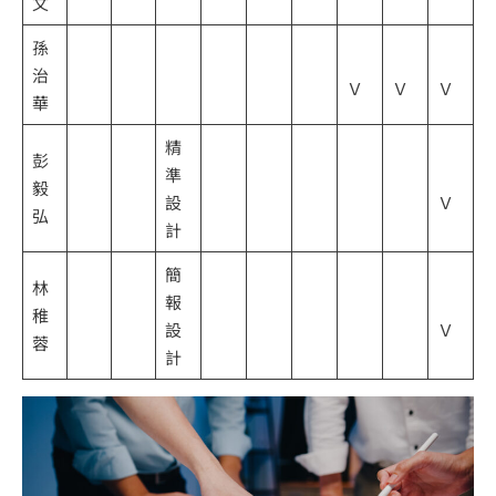
文
孫
治
Ｖ
Ｖ
Ｖ
華
精
彭
準
毅
設
Ｖ
弘
計
簡
林
報
稚
設
Ｖ
蓉
計