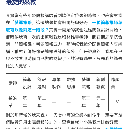
最愛的來教
其實當有些年輕簡報講師看到這個定位表的時候，也許會對我
在「
營運策略
」這邊的勾勾有點驚訝與好奇，
一位簡報講師怎
麼可以走到這一階段
？
其實一開始的我也是從簡報設計開始，
那時候我第一次的出道戰就是和林稚蓉老師一起在商周學院合
講一門簡報課，叫做簡報五力，那時候我被分配到簡報內容架
構，稚蓉老師好像是簡報設計的部分，但是說真的，我現在已
經不敢看那時候自己做的簡報了，誰沒有過去，只是我的過去
比別人更慘。
簡報
簡報
專業
數據
營運
新創
跨產
講師
設計
邏輯
製作
思維
策略
募資
業
孫治
第一
第二
第三
第二
—
—
Ｖ
華
年
年
年
年
對於那時候的我來說，一天七小時的企業內訓似乎一定要有幾
個時數是用來講簡報設計的，畢竟這樣七小時我才比較好駕