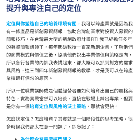
提升與專注自己的定位
定位與你塑造自己的培養環境有關
，
我可以跨產業就是因為我
有一條產品是新創募資簡報，協助台灣創業家對投資人募資的
簡報技巧，在台灣最大型的新創政府計畫FITI 我已經擔任多年
的募資簡報講師了，每年起碼教授一百家新創企業，了解他們
的商業模式與價值之後，協助他們說出事業價值與策略走向，
所以各行各業的內訓我去講起來，都大概可以抓到對方的需求
與風格。這三到四年新創募資簡報的教學，才是我可以在跨產
業這邊打個勾的原因。
所以一位職業講師或是個體經營者要如何培育出自己的風格與
特色，實務實戰當然可以培養，直接在戰場上練出專業，但要
是你有一個
培育定位與風格的沃土策略
，那就會更快。
怎麼找定位？怎麼培育？其實就是一個階段性的思考策略，很
多時候我們都太在意一門課了，卻忘記了：
為什麼企業需要這門課？