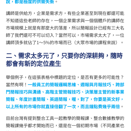
說，都是極度的供需失衡
。
講師是供給方，企業是需求方，有些企業甚至到現在都還可能
不知道這些老師的存在，一個企業需求與一個個體戶的講師在
市場規模上就是有那麼大的落差，所以簡報設計已經有三大名
師了我們還可不可以切入？當然可以，市場需求太大了，一位
講師頂多就佔了1～5%的市場而已（大眾市場的課程來說）。
二、需求太多元了，只要你的深耕夠，隨時
都會有新的定位產生
舉個例子，在這張表格中標題的定位，是否有更多的可能性？
當然有啊！
一般員工的簡報邏輯思維、週報與月報技巧、跨部
門簡報技巧與溝通、高階主管簡報技巧、決策層主管的新事業
簡報、年度計畫簡報、英語簡報，喔，對了，你要是英文好，
以上所有的市場你就直接倍翻了一次，而且鐘點費幾乎兩倍
。
目前台灣有提到整合工具一起教學的簡報課、整合數據教學的
簡報課幾乎都才開始而已，還是在一個初期市場（不同產業也