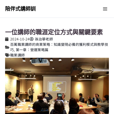
跳
Mai
陪伴式講師訓
至
主
Me
要
內
一位講師的職涯定位方式與關鍵要素
容
2024-10-24
孫治華老師
百萬職業講師的商業策略：知識變現必備的獲利模式與教學技
巧
,
第一章：營運策略篇
職業講師