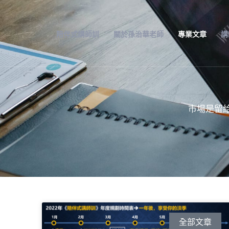
跳
至
主
陪伴式講師訓
關於孫治華老師
專業文章
講
要
內
容
市場是留
頁
面
全部文章