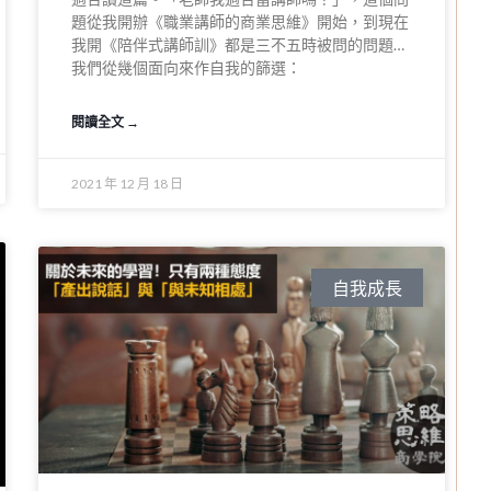
題從我開辦《職業講師的商業思維》開始，​到現在
我開《陪伴式講師訓》都是三不五時被問的問題​…
​我們從幾個面向來作自我的篩選​：
閱讀全文 →
2021 年 12 月 18 日
自我成長